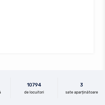
10
794
3
ă
de locuitori
sate aparținătoare