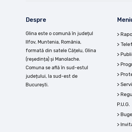
Despre
Meni
Glina este o comună în județul
Rapo
Ilfov, Muntenia, România,
Tele
formată din satele Cățelu, Glina
Publi
(reședința) și Manolache.
Prog
Comuna se află în sud-estul
Prot
județului, la sud-est de
Servi
București.
Regu
P.U.G.
Buge
Invit