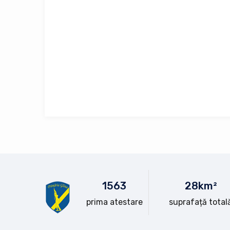
15
63
28
km²
prima atestare
suprafață total