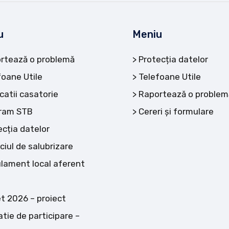
u
Meniu
rtează o problemă
Protecția datelor
foane Utile
Telefoane Utile
catii casatorie
Raportează o problem
ram STB
Cereri și formulare
ecția datelor
ciul de salubrizare
lament local aferent
t 2026 – proiect
atie de participare –