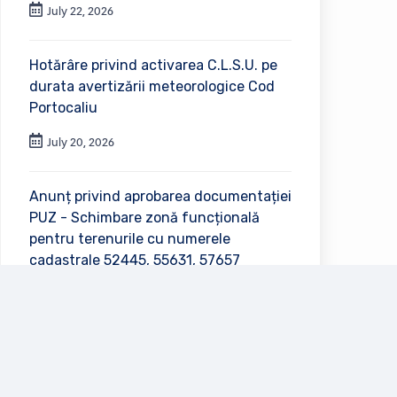
July 22, 2026
Hotărâre privind activarea C.L.S.U. pe
durata avertizării meteorologice Cod
Portocaliu
July 20, 2026
Anunț privind aprobarea documentației
PUZ - Schimbare zonă funcțională
pentru terenurile cu numerele
cadastrale 52445, 55631, 57657
July 2, 2026
Vezi toate anunțurile