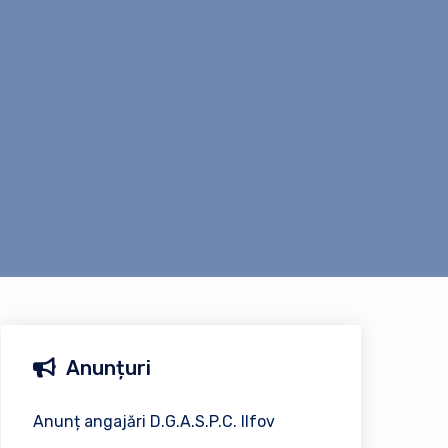
Anunțuri
Anunț angajări D.G.A.S.P.C. Ilfov