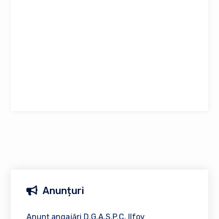
Anunțuri
Anunț angajări D.G.A.S.P.C. Ilfov