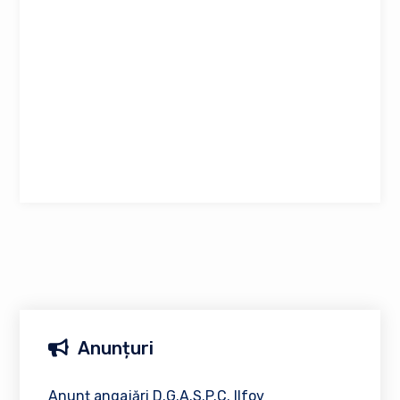
Anunțuri
Anunț angajări D.G.A.S.P.C. Ilfov