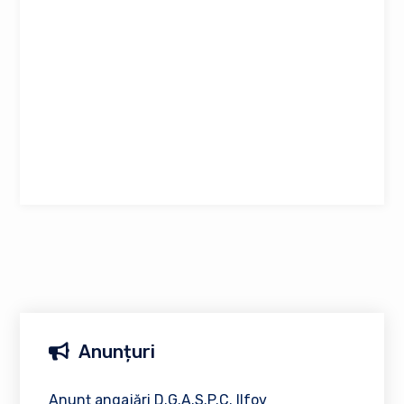
Anunțuri
Anunț angajări D.G.A.S.P.C. Ilfov