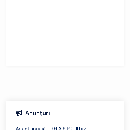
Anunțuri
Anunț angajări D.G.A.S.P.C. Ilfov