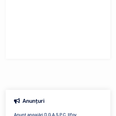
Anunțuri
Anunț angajări D.G.A.S.P.C. Ilfov