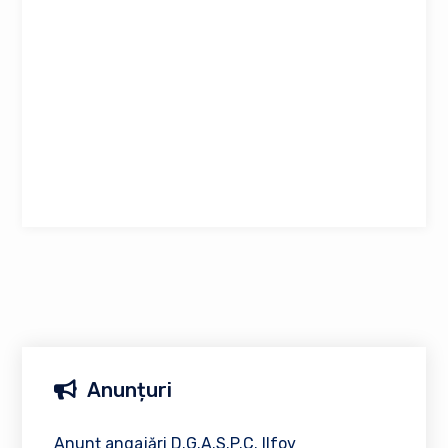
Anunțuri
Anunț angajări D.G.A.S.P.C. Ilfov