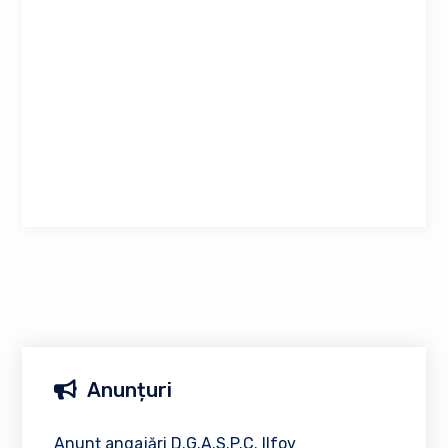
Anunțuri
Anunț angajări D.G.A.S.P.C. Ilfov