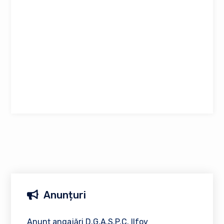
Anunțuri
Anunț angajări D.G.A.S.P.C. Ilfov