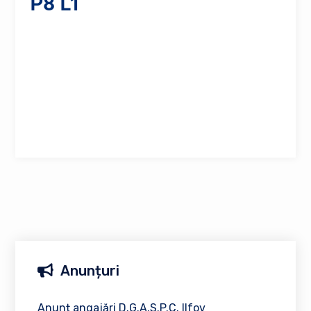
P8 L1
Anunțuri
Anunț angajări D.G.A.S.P.C. Ilfov