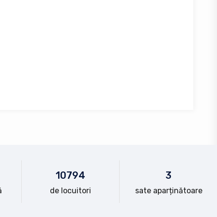
10
794
3
ă
de locuitori
sate aparținătoare