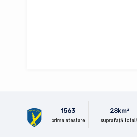
15
63
28
km²
prima atestare
suprafață total