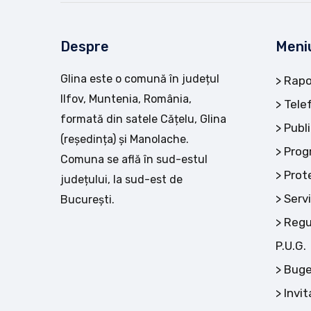
Despre
Meni
Glina este o comună în județul
Rapo
Ilfov, Muntenia, România,
Tele
formată din satele Cățelu, Glina
Publi
(reședința) și Manolache.
Prog
Comuna se află în sud-estul
Prot
județului, la sud-est de
Servi
București.
Regu
P.U.G.
Buge
Invit