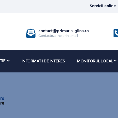
Servicii online
contact@primaria-glina.ro
Contacteza-ne prin email
ȚIE
INFORMAȚII DE INTERES
MONITORUL LOCAL
are
are