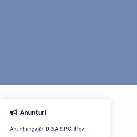
Anunțuri
Anunț angajări D.G.A.S.P.C. Ilfov