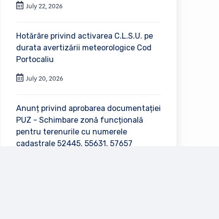
July 22, 2026
Hotărâre privind activarea C.L.S.U. pe
durata avertizării meteorologice Cod
Portocaliu
July 20, 2026
Anunț privind aprobarea documentației
PUZ - Schimbare zonă funcțională
pentru terenurile cu numerele
cadastrale 52445, 55631, 57657
July 2, 2026
Vezi toate anunțurile