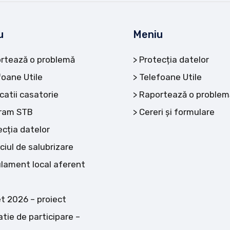
u
Meniu
rtează o problemă
Protecția datelor
foane Utile
Telefoane Utile
catii casatorie
Raportează o problem
ram STB
Cereri și formulare
ecția datelor
ciul de salubrizare
lament local aferent
t 2026 – proiect
atie de participare –