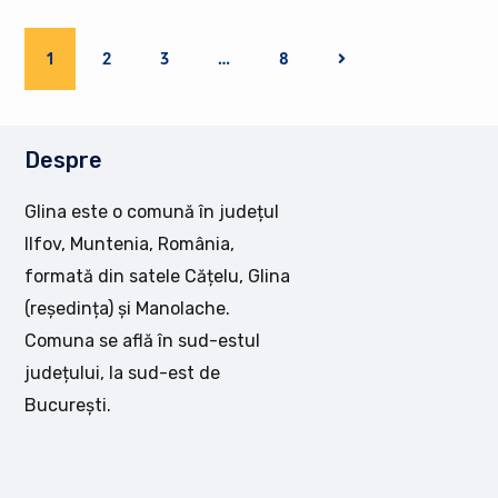
1
2
3
…
8
Despre
Glina este o comună în județul
Ilfov, Muntenia, România,
formată din satele Cățelu, Glina
(reședința) și Manolache.
Comuna se află în sud-estul
județului, la sud-est de
București.