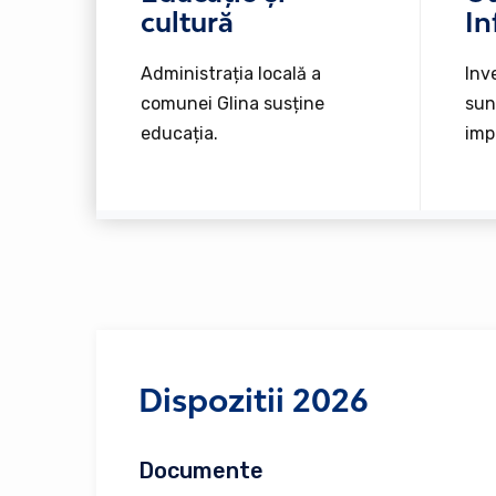
cultură
In
Administrația locală a
Inve
comunei Glina susține
sun
educația.
imp
Dispozitii 2026
Documente